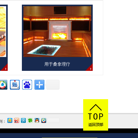
用于桑拿理疗
到：